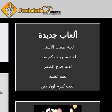
Ski
t
conten
العاب جدة بايكرز – أحلى ألعاب مجانية
ألعاب جديدة
لعبة طبيب الأسنان
لعبة سبرينت كويست
لعبة جناح الصقر
لعبة غشنة
العب كيرم اون لاين