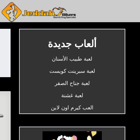
Ski
t
conten
العاب جدة بايكرز – أحلى ألعاب مجانية
ألعاب جديدة
لعبة طبيب الأسنان
لعبة سبرينت كويست
لعبة جناح الصقر
لعبة غشنة
العب كيرم اون لاين