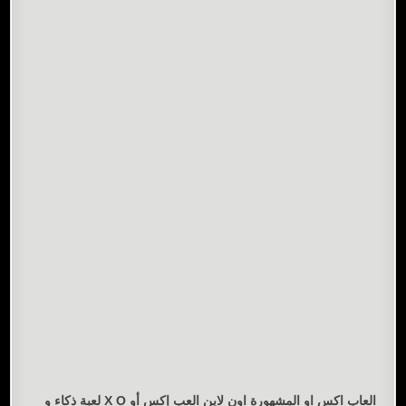
العاب اكس او المشهورة اون لاين العب إكس أو X O لعبة ذكاء و